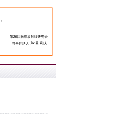
た。
第26回胸部放射線研究会
芦澤 和人
当番世話人